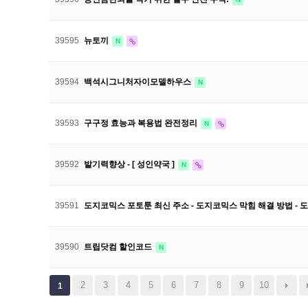
39595
뉴토끼
N
39594
백석시그니처자이모델하우스
N
39593
구구정 효능과 복용법 완전정리
N
39592
발기력향상 - [ 성인약국 ]
N
39591
도지코믹스 포토툰 최신 주소 - 도지코믹스 막힘 해결 방법 - 도
39590
트립닷컴 할인코드
N
2
3
4
5
6
7
8
9
10
1