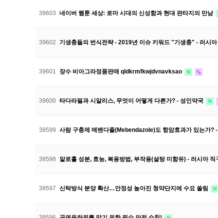
39603
네이버 웹툰 세상: 로마 시대의 신성함과 현대 판타지의 만남
39602
기생충들의 번식전략 - 2019년 이슈 키워드 "기생충" - 러시아 
39601
장수 비아그라정품판매 qldkrmfkwjdvnavksao
N
39600
타다라필과 시알리스, 무엇이 어떻게 다른가? - 성인약국
N
39599
사람 구충제 메벤다졸(Mebendazole)도 항암효과가 있는가? - 
39598
알로홀 성분, 효능, 복용방법, 부작용(설탕 미함유) - 러시아 직구 
39597
신탁방식 분양 확산…안정성 높아진 청약단지에 수요 쏠림
N
39596
공연음란죄를 막기 위한 필수 안전 수칙!
N