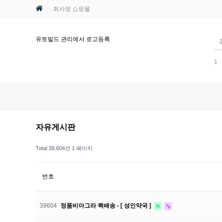
회사명 쇼핑몰
유토빌드 관리에서 로고등록
-9449944
.2F.2F.2F.2F.2F.2F.2F.2F.2Fetc2Fpasswd
1123
5123
6
1
자유게시판
Total 39,604건
1 페이지
번호
39604
정품비아그라 퀵배송 - [ 성인약국 ]
N