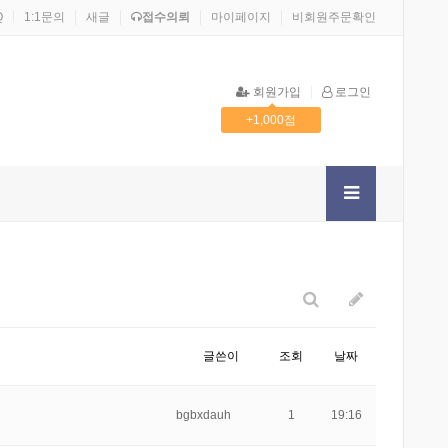
Q
1:1문의
새글
접수의뢰
마이페이지
비회원주문확인
회원가입
로그인
+1,000점
6
1
2
-9449944
.2F.2F.2F.2F.2F.2F.2F.2F.2Fetc2Fpasswd
1123
글쓴이
조회
날짜
bgbxdauh
1
19:16