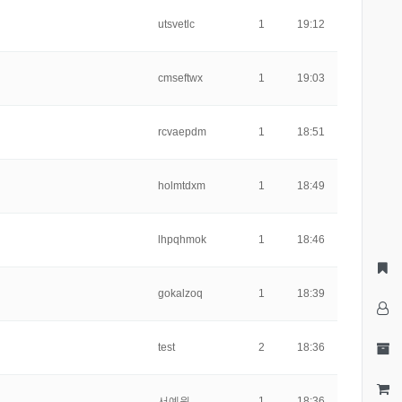
utsvetlc
1
19:12
cmseftwx
1
19:03
rcvaepdm
1
18:51
holmtdxm
1
18:49
lhpqhmok
1
18:46
gokalzoq
1
18:39
test
2
18:36
서예원
1
18:36