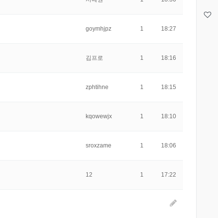
goymhjpz
1
18:27
김프로
1
18:16
zphtihne
1
18:15
kqowewjx
1
18:10
sroxzame
1
18:06
12
1
17:22