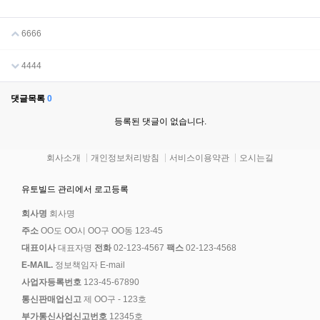
6666
4444
댓글목록
0
등록된 댓글이 없습니다.
회사소개
개인정보처리방침
서비스이용약관
오시는길
유토빌드 관리에서 로고등록
회사명
회사명
주소
OO도 OO시 OO구 OO동 123-45
대표이사
대표자명
전화
02-123-4567
팩스
02-123-4568
E-MAIL.
정보책임자 E-mail
사업자등록번호
123-45-67890
통신판매업신고
제 OO구 - 123호
부가통신사업신고번호
12345호