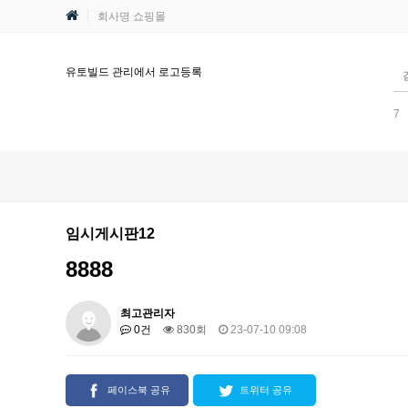
회사명 쇼핑몰
유토빌드 관리에서 로고등록
7
임시게시판12
8888
최고관리자
0건
830회
23-07-10 09:08
페이스북 공유
트위터 공유