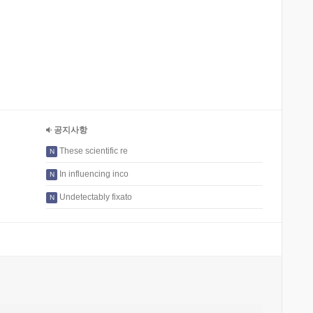
공지사항
These scientific re
N
In influencing inco
N
Undetectably fixato
N