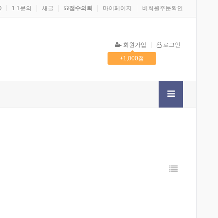
Q
1:1문의
새글
접수의뢰
마이페이지
비회원주문확인
회원가입
로그인
+1,000점